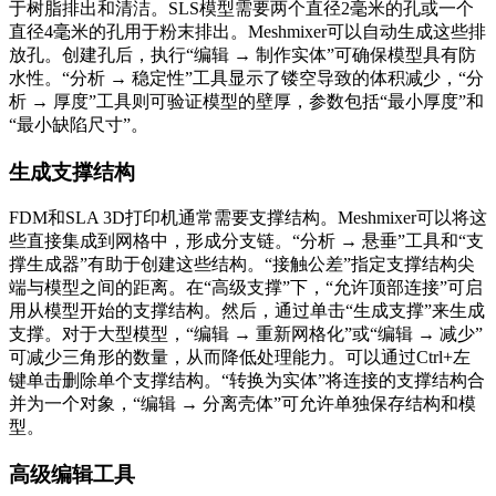
于树脂排出和清洁。SLS模型需要两个直径2毫米的孔或一个
直径4毫米的孔用于粉末排出。Meshmixer可以自动生成这些排
放孔。创建孔后，执行“编辑 → 制作实体”可确保模型具有防
水性。“分析 → 稳定性”工具显示了镂空导致的体积减少，“分
析 → 厚度”工具则可验证模型的壁厚，参数包括“最小厚度”和
“最小缺陷尺寸”。
生成支撑结构
FDM和SLA 3D打印机通常需要支撑结构。Meshmixer可以将这
些直接集成到网格中，形成分支链。“分析 → 悬垂”工具和“支
撑生成器”有助于创建这些结构。“接触公差”指定支撑结构尖
端与模型之间的距离。在“高级支撑”下，“允许顶部连接”可启
用从模型开始的支撑结构。然后，通过单击“生成支撑”来生成
支撑。对于大型模型，“编辑 → 重新网格化”或“编辑 → 减少”
可减少三角形的数量，从而降低处理能力。可以通过Ctrl+左
键单击删除单个支撑结构。“转换为实体”将连接的支撑结构合
并为一个对象，“编辑 → 分离壳体”可允许单独保存结构和模
型。
高级编辑工具