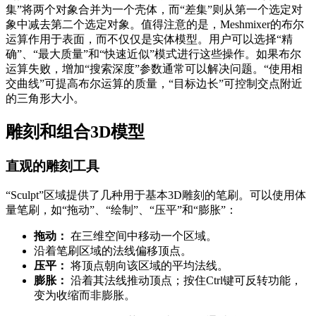
集”将两个对象合并为一个壳体，而“差集”则从第一个选定对
象中减去第二个选定对象。值得注意的是，Meshmixer的布尔
运算作用于表面，而不仅仅是实体模型。用户可以选择“精
确”、“最大质量”和“快速近似”模式进行这些操作。如果布尔
运算失败，增加“搜索深度”参数通常可以解决问题。“使用相
交曲线”可提高布尔运算的质量，“目标边长”可控制交点附近
的三角形大小。
雕刻和组合3D模型
直观的雕刻工具
“Sculpt”区域提供了几种用于基本3D雕刻的笔刷。可以使用体
量笔刷，如“拖动”、“绘制”、“压平”和“膨胀”：
拖动：
在三维空间中移动一个区域。
沿着笔刷区域的法线偏移顶点。
压平：
将顶点朝向该区域的平均法线。
膨胀：
沿着其法线推动顶点；按住Ctrl键可反转功能，
变为收缩而非膨胀。