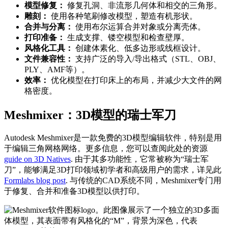
模型修复：
修复孔洞、非流形几何体和相交的三角形。
雕刻：
使用各种笔刷修改模型，塑造有机形状。
合并与分离：
使用布尔运算合并对象或分离壳体。
打印准备：
生成支撑、镂空模型和检查壁厚。
风格化工具：
创建体素化、低多边形或线框设计。
文件兼容性：
支持广泛的导入/导出格式（STL、OBJ、
PLY、AMF等）。
效率：
优化模型在打印床上的布局，并减少大文件的网
格密度。
Meshmixer：3D模型的瑞士军刀
Autodesk Meshmixer是一款免费的3D模型编辑软件，特别是用
于编辑三角网格网络。更多信息，您可以查阅此处的资源
guide on 3D Natives
. 由于其多功能性，它常被称为“瑞士军
刀”，能够满足3D打印领域初学者和高级用户的需求，详见此
Formlabs blog post
. 与传统的CAD系统不同，Meshmixer专门用
于修复、合并和准备3D模型以供打印。