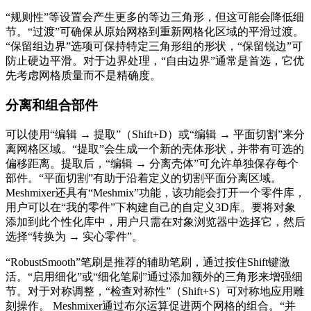
“规则性”等设置会产生更多的等边三角形，但这可能会降低细
节。“过渡”可确保从原始网格到重新网格化区域的平滑过渡。
“保留组边界”选项可保持特定三角形组的形状，“保留锐边”可
防止硬边平滑。对于边界处理，“自由边界”通常是首选，它优
先考虑网格质量而不是精确度。
分离和组合部件
可以使用“编辑 → 提取”（Shift+D）或“编辑 → 平面切割”来分
离网格区域。“提取”会生成一个新的壳体形状，并带有可选的
偏移距离。提取后，“编辑 → 分离壳体”可允许单独保存每个
部件。“平面切割”有助于沿着定义的切割平面分离区域。
Meshmixer还具有“Meshmix”功能，该功能会打开一个零件库，
用户可以在“我的零件”下构建自己的自定义3D库。要将对象
添加到此个性化库中，用户只需在对象浏览器中选择它，然后
选择“转换为 → 实心零件”。
“RobustSmooth”笔刷是推荐的辅助笔刷，通过按住Shift键激
活。“启用细化”或“细化笔刷”通过添加额外的三角形来增强细
节。对于对称调整，“检查对称性”（Shift+S）可对称地应用雕
刻操作。 Meshmixer通过布尔运算促进两个网格的组合。“并