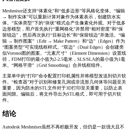
Meshmixer还支持“体素化”和“低多边形”等风格化变体。“编辑
→ 制作实体”可以重新计算对象作为体素表示，创建防水实
体。“实体类型”下的“块状”模式会产生像素化外观。对于低多
边形模型，用户首先执行“重网格化”并禁用“相对密度”和“保
留锐边”，然后再次执行“目标边长”和“保留锐边”并激活。“编
辑 → 制作图案”（Edit → Make Pattern）和“边”（Edges）作为
“图案类型”可实现线框样式。“双边”（Dual Edges）会创建类
似Voronoi图的图案。“元素尺寸”（Element Dimension）设置线
径，FDM打印的最小值为2-2.5毫米，SLS/SLA的最小值为1毫
米。“网格平滑”（Grid Smoothing）合并线框组件。
主菜单中的“打印”命令配置打印机属性并将模型发送到切片软
件。“检查器”对于识别和修复孔洞或非流形几何体等问题至关
重要，因为防水的STL文件对于3D打印至关重要，以防止表
面间隙。编辑后，将文件导出为STL格式，即可用于切片软
件。
结论
Autodesk Meshmixer虽然不再积极开发，但仍是一款强大且不