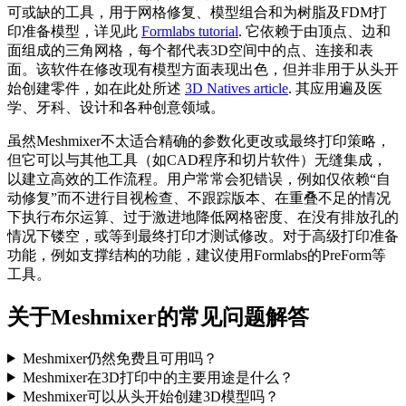
可或缺的工具，用于网格修复、模型组合和为树脂及FDM打
印准备模型，详见此
Formlabs tutorial
. 它依赖于由顶点、边和
面组成的三角网格，每个都代表3D空间中的点、连接和表
面。该软件在修改现有模型方面表现出色，但并非用于从头开
始创建零件，如在此处所述
3D Natives article
. 其应用遍及医
学、牙科、设计和各种创意领域。
虽然Meshmixer不太适合精确的参数化更改或最终打印策略，
但它可以与其他工具（如CAD程序和切片软件）无缝集成，
以建立高效的工作流程。用户常常会犯错误，例如仅依赖“自
动修复”而不进行目视检查、不跟踪版本、在重叠不足的情况
下执行布尔运算、过于激进地降低网格密度、在没有排放孔的
情况下镂空，或等到最终打印才测试修改。对于高级打印准备
功能，例如支撑结构的功能，建议使用Formlabs的PreForm等
工具。
关于Meshmixer的常见问题解答
Meshmixer仍然免费且可用吗？
Meshmixer在3D打印中的主要用途是什么？
Meshmixer可以从头开始创建3D模型吗？