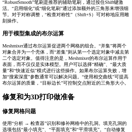
“RobustSmooth”笔刷是推荐的辅助笔刷，通过按住Shift键激
活。“启用细化”或“细化笔刷”通过添加额外的三角形来增强细
节。对于对称调整，“检查对称性”（Shift+S）可对称地应用雕
刻操作。
用于模型集成的布尔运算
Meshmixer通过布尔运算促进两个网格的组合。“并集”将两个
对象合并为一个壳体，而“差集”则从第一个选定对象中减去第
二个选定对象。值得注意的是，Meshmixer的布尔运算作用于
表面，而不仅仅是实体模型。用户可以选择“精确”、“最大质
量”和“快速近似”模式进行这些操作。如果布尔运算失败，增
加“搜索深度”参数通常可以解决问题。“使用相交曲线”可提高
布尔运算的质量，“目标边长”可控制交点附近的三角形大小。
修复和为3D打印做准备
修复网格问题
使用“分析 → 检查器”识别和修补网格中的孔洞。填充孔洞的
选项包括“最小填充”、“平面填充”和“平滑填充”。“自动修复