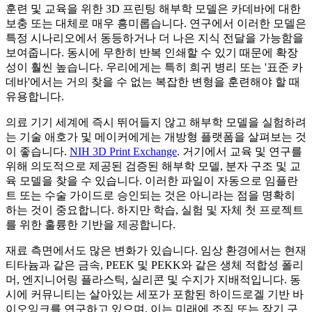
훈련 및 교육을 위한 3D 프린팅 해부학 모델은 카데바에 대한
보충 또는 대체로 매우 흥미롭습니다. 연구에서 이러한 모델은
특정 시나리오에서 동등하거나 더 나은 지식 전달을 가능함을
보여줍니다. 동시에 무한히 반복 인쇄할 수 있기 때문에 확장
성이 훨씬 높습니다. 우리에게는 특히 희귀 병리 또는 '표준 카
데바'에서는 거의 찾을 수 없는 복잡한 변형을 훈련해야 할 때
유용합니다.
의료 기기 세계에 즉시 뛰어들지 않고 해부학 모델을 실험하려
는 기술 애호가 및 메이커에게는 개방형 플랫폼을 살펴보는 것
이 좋습니다.
NIH 3D Print Exchange
. 거기에서 교육 및 연구를
위해 의도적으로 제공된 검증된 해부학 모델, 분자 구조 및 교
육 모델을 찾을 수 있습니다. 이러한 파일이 자동으로 임플란
트 또는 수술 가이드로 승인되는 것은 아니라는 점을 명확히
하는 것이 중요합니다. 하지만 학습, 실험 및 자체 첫 프로젝트
를 위한 훌륭한 기반을 제공합니다.
재료 측면에서도 많은 변화가 있습니다. 임상 환경에서는 현재
티타늄과 같은 금속, PEEK 및 PEKK와 같은 생체 적합성 폴리
머, 엔지니어링 플라스틱, 실리콘 및 수지가 지배적입니다. 동
시에 커뮤니티는 살아있는 세포가 포함된 하이드로겔 기반 바
이오잉크를 연구하고 있으며, 이는 미래에 조직 또는 장기 구