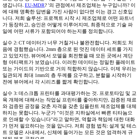
생깁니다.
EU-MDR
? '의 관점에서 제조업체는 누구입니까? 이
에 대해 명확한 답변을 가진 사람이 없다면 이는 경고 신호입
니다. 저희 솔루션: 프로젝트 시작 시 제조업체로 어떤 파트너
가 등장하고, 승인은 어떻게 이루어지며, 최종적으로 기술 파
일에 어떤 서류가 포함되어야 하는지를 정의합니다.
실수 2: CT 데이터가 너무 거칠거나 불완전합니다. 저희도 처
음에 경험했습니다. 2mm 층으로 된 멋진 데이터 세트를 가지
고 있었지만, 뷰어에서 모델을 회전했을 때 모든 곳에서 계단
형 아티팩트가 보였습니다. 이러한 데이터는 정밀한 플레이트
또는 가이드의 기반으로 거의 적합하지 않습니다. 이제 우리는
일관되게 최대 1mm의 층 두께를 요구하고, 분할을 시작하기
전에 뷰어에서 각 시리즈를 짧게 확인합니다.
실수 3: 데스크톱 프린터를 과대평가하는 것. 프로토타입 및 교
육 개체에 대해서는 작업실 프린터를 좋아하지만, 검증된 재료
와 검증된 공정을 갖춘 자격을 갖춘 임플란트 제조업체를 대체
하지는 못합니다. 누군가 "이것은 지하실에서 빠른 티타늄으
로 인쇄할 수 있습니다"라고 말하면, 역할과 책임에 대한 대화
가 먼저 필요하다는 것을 압니다. 저희 경험 법칙: 설계 및 테스
트 모델은 사내에서, 신체에 들어가는 모든 것은 엄격하게 규
제된 제조 공정으로.