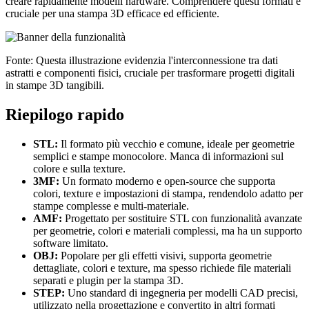
creare rapidamente modelli hardware. Comprendere questi formati è
cruciale per una stampa 3D efficace ed efficiente.
Fonte: Questa illustrazione evidenzia l'interconnessione tra dati
astratti e componenti fisici, cruciale per trasformare progetti digitali
in stampe 3D tangibili.
Riepilogo rapido
STL:
Il formato più vecchio e comune, ideale per geometrie
semplici e stampe monocolore. Manca di informazioni sul
colore e sulla texture.
3MF:
Un formato moderno e open-source che supporta
colori, texture e impostazioni di stampa, rendendolo adatto per
stampe complesse e multi-materiale.
AMF:
Progettato per sostituire STL con funzionalità avanzate
per geometrie, colori e materiali complessi, ma ha un supporto
software limitato.
OBJ:
Popolare per gli effetti visivi, supporta geometrie
dettagliate, colori e texture, ma spesso richiede file materiali
separati e plugin per la stampa 3D.
STEP:
Uno standard di ingegneria per modelli CAD precisi,
utilizzato nella progettazione e convertito in altri formati