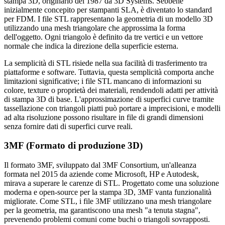
stampa 3D, originario del 1987 da 3D Systems. Sebbene
inizialmente concepito per stampanti SLA, è diventato lo standard
per FDM. I file STL rappresentano la geometria di un modello 3D
utilizzando una mesh triangolare che approssima la forma
dell'oggetto. Ogni triangolo è definito da tre vertici e un vettore
normale che indica la direzione della superficie esterna.
La semplicità di STL risiede nella sua facilità di trasferimento tra
piattaforme e software. Tuttavia, questa semplicità comporta anche
limitazioni significative; i file STL mancano di informazioni su
colore, texture o proprietà dei materiali, rendendoli adatti per attività
di stampa 3D di base. L'approssimazione di superfici curve tramite
tassellazione con triangoli piatti può portare a imprecisioni, e modelli
ad alta risoluzione possono risultare in file di grandi dimensioni
senza fornire dati di superfici curve reali.
3MF (Formato di produzione 3D)
Il formato 3MF, sviluppato dal 3MF Consortium, un'alleanza
formata nel 2015 da aziende come Microsoft, HP e Autodesk,
mirava a superare le carenze di STL. Progettato come una soluzione
moderna e open-source per la stampa 3D, 3MF vanta funzionalità
migliorate. Come STL, i file 3MF utilizzano una mesh triangolare
per la geometria, ma garantiscono una mesh "a tenuta stagna",
prevenendo problemi comuni come buchi o triangoli sovrapposti.