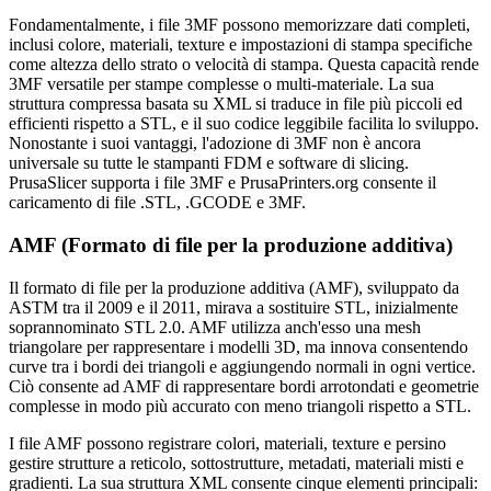
Fondamentalmente, i file 3MF possono memorizzare dati completi,
inclusi colore, materiali, texture e impostazioni di stampa specifiche
come altezza dello strato o velocità di stampa. Questa capacità rende
3MF versatile per stampe complesse o multi-materiale. La sua
struttura compressa basata su XML si traduce in file più piccoli ed
efficienti rispetto a STL, e il suo codice leggibile facilita lo sviluppo.
Nonostante i suoi vantaggi, l'adozione di 3MF non è ancora
universale su tutte le stampanti FDM e software di slicing.
PrusaSlicer supporta i file 3MF e PrusaPrinters.org consente il
caricamento di file .STL, .GCODE e 3MF.
AMF (Formato di file per la produzione additiva)
Il formato di file per la produzione additiva (AMF), sviluppato da
ASTM tra il 2009 e il 2011, mirava a sostituire STL, inizialmente
soprannominato STL 2.0. AMF utilizza anch'esso una mesh
triangolare per rappresentare i modelli 3D, ma innova consentendo
curve tra i bordi dei triangoli e aggiungendo normali in ogni vertice.
Ciò consente ad AMF di rappresentare bordi arrotondati e geometrie
complesse in modo più accurato con meno triangoli rispetto a STL.
I file AMF possono registrare colori, materiali, texture e persino
gestire strutture a reticolo, sottostrutture, metadati, materiali misti e
gradienti. La sua struttura XML consente cinque elementi principali: