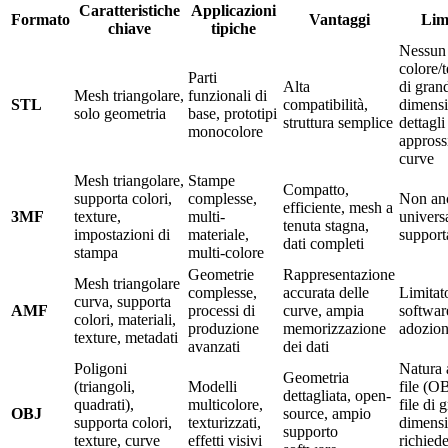
Caratteristiche
Applicazioni
Formato
Vantaggi
Lim
chiave
tipiche
Nessun
colore/t
Parti
Alta
di gran
Mesh triangolare,
funzionali di
STL
compatibilità,
dimensi
solo geometria
base, prototipi
struttura semplice
dettagli
monocolore
appross
curve
Mesh triangolare,
Stampe
Compatto,
supporta colori,
complesse,
Non an
efficiente, mesh a
3MF
texture,
multi-
univers
tenuta stagna,
impostazioni di
materiale,
support
dati completi
stampa
multi-colore
Geometrie
Rappresentazione
Mesh triangolare
complesse,
accurata delle
Limitat
curva, supporta
AMF
processi di
curve, ampia
softwar
colori, materiali,
produzione
memorizzazione
adozion
texture, metadati
avanzati
dei dati
Poligoni
Natura 
Geometria
(triangoli,
Modelli
file (O
dettagliata, open-
quadrati),
multicolore,
file di 
OBJ
source, ampio
supporta colori,
texturizzati,
dimensi
supporto
texture, curve
effetti visivi
richied