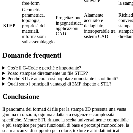
software
free-form
la stam
Geometria
parametrica,
Altamente
Richied
Progettazione
topologia,
accurato e
convers
ingegneristica,
STEP
proprietà dei
dettagliato,
stampa
applicazioni
materiali,
interoperabile tra
stampab
CAD
informazioni
sistemi CAD
diretta
sull'assemblaggio
Domande frequenti
Cos'è il G-Code e perché è importante?
Posso stampare direttamente un file STEP?
Perché STL è ancora così popolare nonostante i suoi limiti?
Quali sono i principali vantaggi di 3MF rispetto a STL?
Conclusione
Il panorama dei formati di file per la stampa 3D presenta una vasta
gamma di opzioni, ognuna adattata a esigenze e complessità
specifiche. Mentre STL rimane la scelta universalmente compatibile
e più semplice per parti funzionali di base e prototipi monocolore, la
sua mancanza di supporto per colore, texture e altri dati intricati