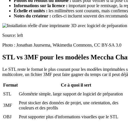
Photos ou rendus du modèle :
utiles pour vérifier si la pose 
Informations sur la licence :
important pour le remixage, la re
Échelle et unités :
les millimètres sont courants, mais confirmez 
Notes du créateur :
celles-ci incluent souvent des recommandati
Source: left
Photo : Jonathan Juursema, Wikimedia Commons, CC BY-SA 3.0
STL vs 3MF pour les modèles Meccha Ch
Le STL reste le format le plus courant pour les modèles imprimables 
multicolore, un fichier 3MF peut faire gagner du temps car il peut déjà 
Format
Ce à quoi il sert
STL
Géométrie simple, large support de logiciel de préparation
Peut stocker des données de projet, une orientation, des
3MF
couleurs et des profils
OBJ
Peut supporter plus d'informations visuelles que le STL