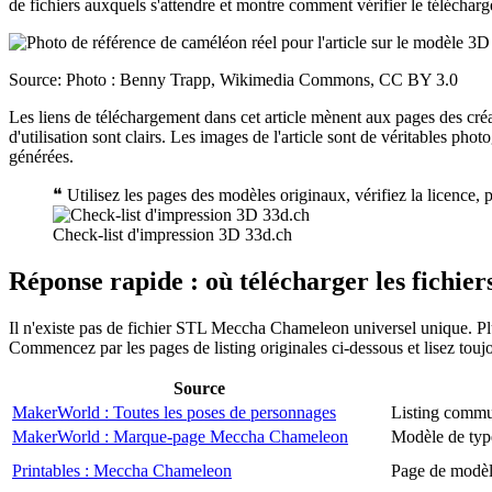
de fichiers auxquels s'attendre et montre comment vérifier le téléchar
Source: Photo : Benny Trapp, Wikimedia Commons, CC BY 3.0
Les liens de téléchargement dans cet article mènent aux pages des cré
d'utilisation sont clairs. Les images de l'article sont de véritables pho
générées.
❝
Utilisez les pages des modèles originaux, vérifiez la licence,
Check-list d'impression 3D 33d.ch
Réponse rapide : où télécharger les fich
Il n'existe pas de fichier STL Meccha Chameleon universel unique. Pl
Commencez par les pages de listing originales ci-dessous et lisez toujo
Source
MakerWorld : Toutes les poses de personnages
Listing commu
MakerWorld : Marque-page Meccha Chameleon
Modèle de typ
Printables : Meccha Chameleon
Page de modèl