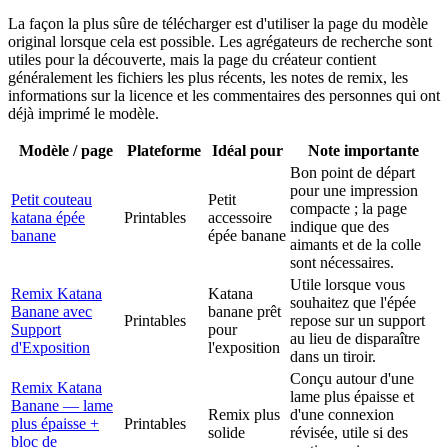
La façon la plus sûre de télécharger est d'utiliser la page du modèle
original lorsque cela est possible. Les agrégateurs de recherche sont
utiles pour la découverte, mais la page du créateur contient
généralement les fichiers les plus récents, les notes de remix, les
informations sur la licence et les commentaires des personnes qui ont
déjà imprimé le modèle.
Modèle / page
Plateforme
Idéal pour
Note importante
Bon point de départ
pour une impression
Petit couteau
Petit
compacte ; la page
katana épée
Printables
accessoire
indique que des
banane
épée banane
aimants et de la colle
sont nécessaires.
Utile lorsque vous
Remix Katana
Katana
souhaitez que l'épée
Banane avec
banane prêt
Printables
repose sur un support
Support
pour
au lieu de disparaître
d'Exposition
l'exposition
dans un tiroir.
Conçu autour d'une
Remix Katana
lame plus épaisse et
Banane — lame
Remix plus
d'une connexion
plus épaisse +
Printables
solide
révisée, utile si des
bloc de