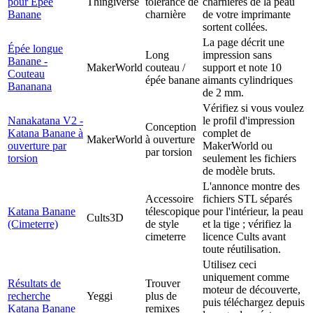
pour Épée
Thingiverse
tolérance de
charnières de la peau
Banane
charnière
de votre imprimante
sortent collées.
La page décrit une
Épée longue
Long
impression sans
Banane -
MakerWorld
couteau /
support et note 10
Couteau
épée banane
aimants cylindriques
Bananana
de 2 mm.
Vérifiez si vous voulez
Nanakatana V2 -
le profil d'impression
Conception
Katana Banane à
complet de
MakerWorld
à ouverture
ouverture par
MakerWorld ou
par torsion
torsion
seulement les fichiers
de modèle bruts.
L'annonce montre des
Accessoire
fichiers STL séparés
Katana Banane
télescopique
pour l'intérieur, la peau
Cults3D
(Cimeterre)
de style
et la tige ; vérifiez la
cimeterre
licence Cults avant
toute réutilisation.
Utilisez ceci
uniquement comme
Résultats de
Trouver
moteur de découverte,
recherche
Yeggi
plus de
puis téléchargez depuis
Katana Banane
remixes