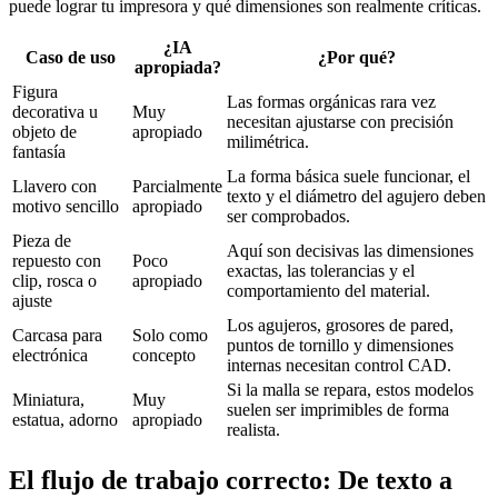
puede lograr tu impresora y qué dimensiones son realmente críticas.
¿IA
Caso de uso
¿Por qué?
apropiada?
Figura
Las formas orgánicas rara vez
decorativa u
Muy
necesitan ajustarse con precisión
objeto de
apropiado
milimétrica.
fantasía
La forma básica suele funcionar, el
Llavero con
Parcialmente
texto y el diámetro del agujero deben
motivo sencillo
apropiado
ser comprobados.
Pieza de
Aquí son decisivas las dimensiones
repuesto con
Poco
exactas, las tolerancias y el
clip, rosca o
apropiado
comportamiento del material.
ajuste
Los agujeros, grosores de pared,
Carcasa para
Solo como
puntos de tornillo y dimensiones
electrónica
concepto
internas necesitan control CAD.
Si la malla se repara, estos modelos
Miniatura,
Muy
suelen ser imprimibles de forma
estatua, adorno
apropiado
realista.
El flujo de trabajo correcto: De texto a