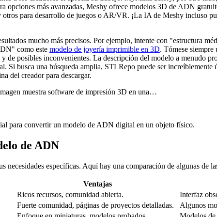
sa. Para opciones más avanzadas, Meshy ofrece modelos 3D de ADN grat
otros para desarrollo de juegos o AR/VR. ¡La IA de Meshy incluso pu
 resultados mucho más precisos. Por ejemplo, intente con "estructura 
e ADN" como este
modelo de joyería imprimible en 3D
. Tómese siempre u
ad y de posibles inconvenientes. La descripción del modelo a menudo pr
erial. Si busca una búsqueda amplia, STLRepo puede ser increíblemente 
ina del creador para descargar.
al para convertir un modelo de ADN digital en un objeto físico.
odelo de ADN
sus necesidades específicas. Aquí hay una comparación de algunas de la
Ventajas
Ricos recursos, comunidad abierta.
Interfaz obs
Fuerte comunidad, páginas de proyectos detalladas.
Algunos mod
Enfoque en miniaturas, modelos probados.
Modelos de 