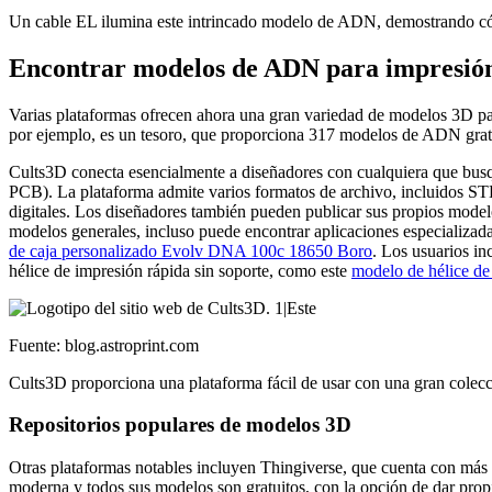
Un cable EL ilumina este intrincado modelo de ADN, demostrando cómo
Encontrar modelos de ADN para impresió
Varias plataformas ofrecen ahora una gran variedad de modelos 3D para
por ejemplo, es un tesoro, que proporciona 317 modelos de ADN grat
Cults3D conecta esencialmente a diseñadores con cualquiera que busque
PCB). La plataforma admite varios formatos de archivo, incluidos
digitales. Los diseñadores también pueden publicar sus propios mod
modelos generales, incluso puede encontrar aplicaciones especiali
de caja personalizado Evolv DNA 100c 18650 Boro
. Los usuarios i
hélice de impresión rápida sin soporte, como este
modelo de hélice de
Fuente: blog.astroprint.com
Cults3D proporciona una plataforma fácil de usar con una gran colec
Repositorios populares de modelos 3D
Otras plataformas notables incluyen Thingiverse, que cuenta con más 
moderna y todos sus modelos son gratuitos, con la opción de dar propi