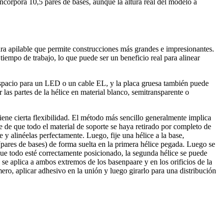
orpora 10,5 pares de bases, aunque la altura real del modelo a
ra apilable que permite construcciones más grandes e impresionantes.
iempo de trabajo, lo que puede ser un beneficio real para alinear
 espacio para un LED o un cable EL, y la placa gruesa también puede
 las partes de la hélice en material blanco, semitransparente o
iene cierta flexibilidad. El método más sencillo generalmente implica
se de que todo el material de soporte se haya retirado por completo de
e y alinéelas perfectamente. Luego, fije una hélice a la base,
pares de bases) de forma suelta en la primera hélice pegada. Luego se
ue todo esté correctamente posicionado, la segunda hélice se puede
o se aplica a ambos extremos de los basenpaare y en los orificios de la
ero, aplicar adhesivo en la unión y luego girarlo para una distribución