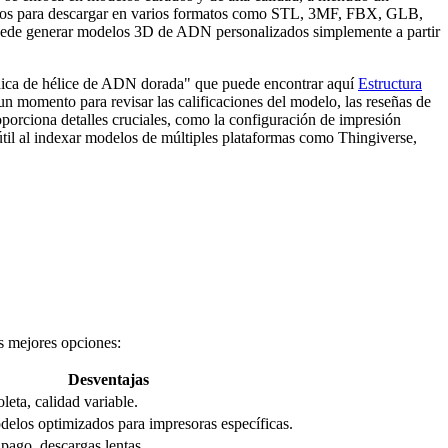
uitos para descargar en varios formatos como STL, 3MF, FBX, GLB,
ede generar modelos 3D de ADN personalizados simplemente a partir
médica de hélice de ADN dorada" que puede encontrar aquí
Estructura
n momento para revisar las calificaciones del modelo, las reseñas de
oporciona detalles cruciales, como la configuración de impresión
útil al indexar modelos de múltiples plataformas como Thingiverse,
s mejores opciones:
Desventajas
oleta, calidad variable.
elos optimizados para impresoras específicas.
pago, descargas lentas.