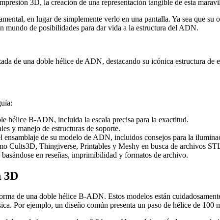
mpresión 3D, la creación de una representación tangible de esta maravill
mental, en lugar de simplemente verlo en una pantalla. Ya sea que su obj
n mundo de posibilidades para dar vida a la estructura del ADN.
zada de una doble hélice de ADN, destacando su icónica estructura de es
uía:
e hélice B-ADN, incluida la escala precisa para la exactitud.
es y manejo de estructuras de soporte.
l ensamblaje de su modelo de ADN, incluidos consejos para la ilumina
mo Cults3D, Thingiverse, Printables y Meshy en busca de archivos ST
sándose en reseñas, imprimibilidad y formatos de archivo.
n 3D
rma de una doble hélice B-ADN. Estos modelos están cuidadosamente 
 física. Por ejemplo, un diseño común presenta un paso de hélice de 10