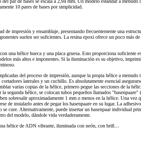
 del par de bases se escala a 2,94 mm. Un modelo estándar a menudo inc
ente 10 pares de bases por simplicidad.
ad de impresión y ensamblaje, presentando frecuentemente una estructu
onentes suelen ser suficientes. La resina epoxi ofrece un poco más de t
o con una hélice hueca y una placa gruesa. Esto proporciona suficiente
odelos más altos e imponentes. Si la iluminación es su objetivo, imprimir
uminoso.
omplicadas del proceso de impresión, aunque la propia hélice a menudo t
o cortadores laterales y un cuchillo. Es absolutamente esencial asegurar
mblar varias copias de la hélice, primero pegue las secciones de la hélic
r la segunda hélice, se colocan tubos pequeños llamados "basenpaare" (
deben sobresalir aproximadamente 1 mm o menos en la hélice. Una vez q
rese de instalarlo antes de pegar los basenpaare en su lugar. La adhesiv
vo se cure. Alternativamente, puede insertar un basenpaar individual prim
ntro del modelo, dándole vida verdaderamente.