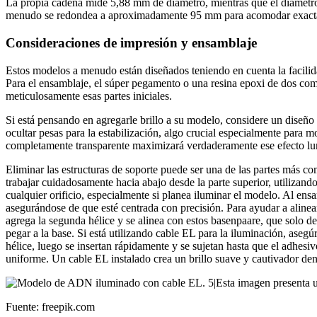
La propia cadena mide 5,88 mm de diámetro, mientras que el diámetro
menudo se redondea a aproximadamente 95 mm para acomodar exactam
Consideraciones de impresión y ensamblaje
Estos modelos a menudo están diseñados teniendo en cuenta la facilid
Para el ensamblaje, el súper pegamento o una resina epoxi de dos comp
meticulosamente esas partes iniciales.
Si está pensando en agregarle brillo a su modelo, considere un diseñ
ocultar pesas para la estabilización, algo crucial especialmente para m
completamente transparente maximizará verdaderamente ese efecto l
Eliminar las estructuras de soporte puede ser una de las partes más c
trabajar cuidadosamente hacia abajo desde la parte superior, utilizand
cualquier orificio, especialmente si planea iluminar el modelo. Al ensa
asegurándose de que esté centrada con precisión. Para ayudar a alinea
agrega la segunda hélice y se alinea con estos basenpaare, que solo 
pegar a la base. Si está utilizando cable EL para la iluminación, asegú
hélice, luego se insertan rápidamente y se sujetan hasta que el adhesi
uniforme. Un cable EL instalado crea un brillo suave y cautivador de
Fuente: freepik.com