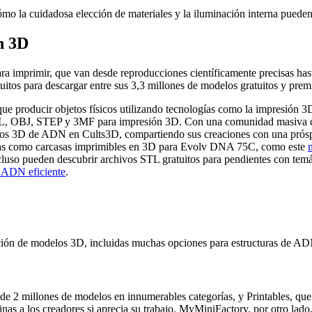
 la cuidadosa elección de materiales y la iluminación interna pueden 
n 3D
 imprimir, que van desde reproducciones científicamente precisas hasta 
uitos para descargar entre sus 3,3 millones de modelos gratuitos y 
 producir objetos físicos utilizando tecnologías como la impresión 3D,
 STL, OBJ, STEP y 3MF para impresión 3D. Con una comunidad masiva d
elos 3D de ADN en Cults3D, compartiendo sus creaciones con una prósp
zadas como carcasas imprimibles en 3D para Evolv DNA 75C, como este
ncluso pueden descubrir archivos STL gratuitos para pendientes con t
 ADN eficiente
.
ción de modelos 3D, incluidas muchas opciones para estructuras de AD
de 2 millones de modelos en innumerables categorías, y Printables, que 
nas a los creadores si aprecia su trabajo. MyMiniFactory, por otro lad