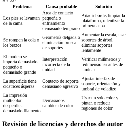
BY 2.0
Problema
Causa probable
Solución
Área de contacto
Añadir borde, limpiar la
Los pies se levantan
pequeña o
plataforma, ralentizar la
de la cama
enfriamiento
primera capa
demasiado temprano
Aumentar la escala, usar
Geometría delgada o
Se rompen la cola o
soportes de árbol,
eliminación brusca
los brazos
eliminar soportes
de soportes
lentamente
El modelo se
Interpretación
Verificar milímetros y
importa demasiado
incorrecta de la
redimensionar antes de
pequeño o
unidad
laminar
demasiado grande
Ajustar interfaz de
La superficie tiene
Contacto de soporte
soporte, orientación y
cicatrices ásperas
demasiado agresivo
umbral de voladizo
La impresión
Usar un solo color y
multicolor
Demasiados
pintar, o reducir
desperdicia
cambios de color
regiones de color
demasiado filamento
Revisión de licencias y derechos de autor