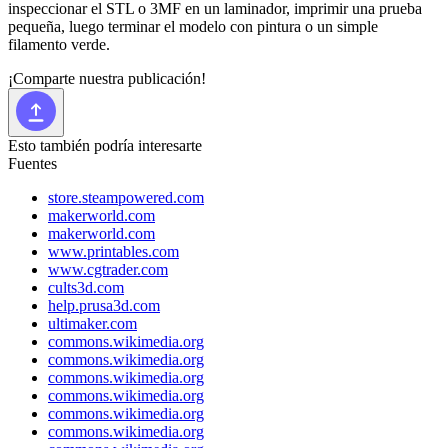
inspeccionar el STL o 3MF en un laminador, imprimir una prueba
pequeña, luego terminar el modelo con pintura o un simple
filamento verde.
¡Comparte nuestra publicación!
Esto también podría interesarte
Fuentes
store.steampowered.com
makerworld.com
makerworld.com
www.printables.com
www.cgtrader.com
cults3d.com
help.prusa3d.com
ultimaker.com
commons.wikimedia.org
commons.wikimedia.org
commons.wikimedia.org
commons.wikimedia.org
commons.wikimedia.org
commons.wikimedia.org