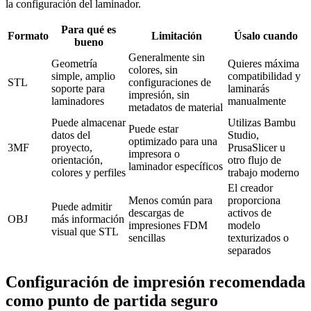
la configuración del laminador.
Para qué es
Formato
Limitación
Úsalo cuando
bueno
Generalmente sin
Geometría
Quieres máxima
colores, sin
simple, amplio
compatibilidad y
STL
configuraciones de
soporte para
laminarás
impresión, sin
laminadores
manualmente
metadatos de material
Puede almacenar
Utilizas Bambu
Puede estar
datos del
Studio,
optimizado para una
3MF
proyecto,
PrusaSlicer u
impresora o
orientación,
otro flujo de
laminador específicos
colores y perfiles
trabajo moderno
El creador
Menos común para
proporciona
Puede admitir
descargas de
activos de
OBJ
más información
impresiones FDM
modelo
visual que STL
sencillas
texturizados o
separados
Configuración de impresión recomendada
como punto de partida seguro