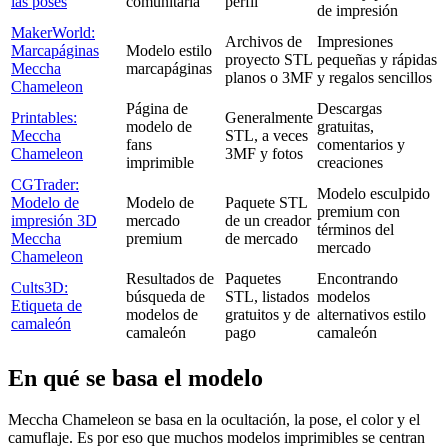
las poses
comunitaria
perfil
de impresión
MakerWorld:
Archivos de
Impresiones
Marcapáginas
Modelo estilo
proyecto STL
pequeñas y rápidas
Meccha
marcapáginas
planos o 3MF
y regalos sencillos
Chameleon
Página de
Descargas
Printables:
Generalmente
modelo de
gratuitas,
Meccha
STL, a veces
fans
comentarios y
Chameleon
3MF y fotos
imprimible
creaciones
CGTrader:
Modelo esculpido
Modelo de
Modelo de
Paquete STL
premium con
impresión 3D
mercado
de un creador
términos del
Meccha
premium
de mercado
mercado
Chameleon
Resultados de
Paquetes
Encontrando
Cults3D:
búsqueda de
STL, listados
modelos
Etiqueta de
modelos de
gratuitos y de
alternativos estilo
camaleón
camaleón
pago
camaleón
En qué se basa el modelo
Meccha Chameleon se basa en la ocultación, la pose, el color y el
camuflaje. Es por eso que muchos modelos imprimibles se centran