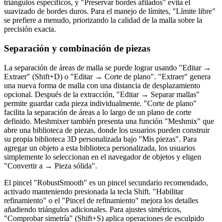
triángulos específicos, y "Preservar bordes afilados" evita el
suavizado de bordes duros. Para el manejo de límites, "Límite libre"
se prefiere a menudo, priorizando la calidad de la malla sobre la
precisión exacta.
Separación y combinación de piezas
La separación de áreas de malla se puede lograr usando "Editar →
Extraer" (Shift+D) o "Editar → Corte de plano". "Extraer" genera
una nueva forma de malla con una distancia de desplazamiento
opcional. Después de la extracción, "Editar → Separar mallas"
permite guardar cada pieza individualmente. "Corte de plano"
facilita la separación de áreas a lo largo de un plano de corte
definido. Meshmixer también presenta una función "Meshmix" que
abre una biblioteca de piezas, donde los usuarios pueden construir
su propia biblioteca 3D personalizada bajo "Mis piezas". Para
agregar un objeto a esta biblioteca personalizada, los usuarios
simplemente lo seleccionan en el navegador de objetos y eligen
"Convertir a → Pieza sólida".
El pincel "RobustSmooth" es un pincel secundario recomendado,
activado manteniendo presionada la tecla Shift. "Habilitar
refinamiento" o el "Pincel de refinamiento" mejora los detalles
añadiendo triángulos adicionales. Para ajustes simétricos,
"Comprobar simetría" (Shift+S) aplica operaciones de esculpido