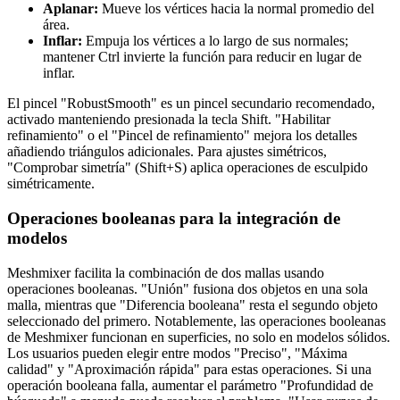
Aplanar:
Mueve los vértices hacia la normal promedio del
área.
Inflar:
Empuja los vértices a lo largo de sus normales;
mantener Ctrl invierte la función para reducir en lugar de
inflar.
El pincel "RobustSmooth" es un pincel secundario recomendado,
activado manteniendo presionada la tecla Shift. "Habilitar
refinamiento" o el "Pincel de refinamiento" mejora los detalles
añadiendo triángulos adicionales. Para ajustes simétricos,
"Comprobar simetría" (Shift+S) aplica operaciones de esculpido
simétricamente.
Operaciones booleanas para la integración de
modelos
Meshmixer facilita la combinación de dos mallas usando
operaciones booleanas. "Unión" fusiona dos objetos en una sola
malla, mientras que "Diferencia booleana" resta el segundo objeto
seleccionado del primero. Notablemente, las operaciones booleanas
de Meshmixer funcionan en superficies, no solo en modelos sólidos.
Los usuarios pueden elegir entre modos "Preciso", "Máxima
calidad" y "Aproximación rápida" para estas operaciones. Si una
operación booleana falla, aumentar el parámetro "Profundidad de