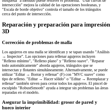
búsqueda" a menudo puede resolver el problema. "Usar curvas de
intersección" mejora la calidad de las operaciones booleanas, y
"Escala de borde objetivo" controla el tamaño de los triángulos
cerca del punto de intersección.
Reparación y preparación para impresión
3D
Corrección de problemas de malla
Los agujeros en una malla se identifican y se tapan usando "Análisis
→ Inspector". Las opciones para rellenar agujeros incluyen
"Relleno mínimo", "Relleno plano" y "Relleno suave". "Reparar
todo automáticamente" aborda agujeros, triángulos que se
intersectan y flotantes simultáneamente. Alternativamente, se puede
utilizar "Editar → Borrar y rellenar" (F) con "MVC suave" como
tipo de relleno. "Editar → Hacer sólido" o "Editar → Reemplazar y
rellenar" también sirven para cerrar todos los agujeros. El pincel de
esculpido "RobustSmooth" ayuda a integrar sin problemas las áreas
reparadas en el modelo.
Asegurar la imprimibilidad: grosor de pared y
hueco interior