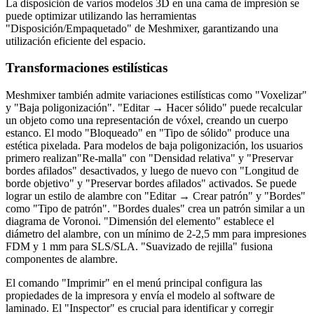
La disposición de varios modelos 3D en una cama de impresión se
puede optimizar utilizando las herramientas
"Disposición/Empaquetado" de Meshmixer, garantizando una
utilización eficiente del espacio.
Transformaciones estilísticas
Meshmixer también admite variaciones estilísticas como "Voxelizar"
y "Baja poligonización". "Editar → Hacer sólido" puede recalcular
un objeto como una representación de vóxel, creando un cuerpo
estanco. El modo "Bloqueado" en "Tipo de sólido" produce una
estética pixelada. Para modelos de baja poligonización, los usuarios
primero realizan"Re-malla" con "Densidad relativa" y "Preservar
bordes afilados" desactivados, y luego de nuevo con "Longitud de
borde objetivo" y "Preservar bordes afilados" activados. Se puede
lograr un estilo de alambre con "Editar → Crear patrón" y "Bordes"
como "Tipo de patrón". "Bordes duales" crea un patrón similar a un
diagrama de Voronoi. "Dimensión del elemento" establece el
diámetro del alambre, con un mínimo de 2-2,5 mm para impresiones
FDM y 1 mm para SLS/SLA. "Suavizado de rejilla" fusiona
componentes de alambre.
El comando "Imprimir" en el menú principal configura las
propiedades de la impresora y envía el modelo al software de
laminado. El "Inspector" es crucial para identificar y corregir