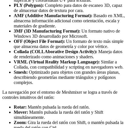
superficie y coordenadas UV para texturas.
PLY (Polygon):
Completo para datos de escaneo 3D, capaz
de almacenar datos de textura por cara.
AMF (Additive Manufacturing Format):
Basado en XML,
almacena información adicional como orientación, escala y
materiales de gradiente.
3MF (3D Manufacturing Format):
Un formato nativo de
Windows 3D desarrollado por Microsoft.
OFF (Object File Format):
Un formato de texto más simple
que almacena datos de geometría y color por vértice.
Collada (COLLAborative Design Activity):
Maneja datos
de renderizado como animaciones y shaders.
VRML (Virtual Reality Markup Language):
Similar a
Collada, con compatibilidad y scripting en navegadores web.
Smesh:
Optimizado para objetos con grandes áreas planas,
describiendo geometrías mediante triángulos y polígonos
complejos.
La navegación por el entorno de Meshmixer se logra a través de
controles intuitivos del ratón:
Rotar:
Mantén pulsada la rueda del ratón.
Mover:
Mantén pulsada la rueda del ratón y Shift
simultáneamente.
Zoom:
Gira la rueda del ratón con Shift, o mantén pulsada la
rueda del ratón con Ctrl.