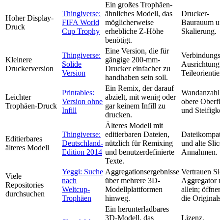
Ein großes Trophäen-
Thingiverse:
ähnliches Modell, das
Drucker-
Hoher Display-
FIFA World
möglicherweise
Baurauum u
Druck
Cup Trophy
erhebliche Z-Höhe
Skalierung.
benötigt.
Eine Version, die für
Thingiverse:
Verbindungss
Kleinere
gängige 200-mm-
Solide
Ausrichtung
Druckerversion
Drucker einfacher zu
Version
Teileorienti
handhaben sein soll.
Ein Remix, der darauf
Printables:
Wandanzahl
Leichter
abzielt, mit wenig oder
Version ohne
obere Oberf
Trophäen-Druck
gar keinem Infill zu
Infill
und Steifigke
drucken.
Älteres Modell mit
Thingiverse:
editierbaren Dateien,
Dateikompati
Editierbares
Deutschland-
nützlich für Remixing
und alte Slic
älteres Modell
Edition 2014
und benutzerdefinierte
Annahmen.
Texte.
Yeggi: Suche
Aggregationsergebnisse
Vertrauen S
Viele
nach
über mehrere 3D-
Aggregator 
Repositories
Weltcup-
Modellplattformen
allein; öffne
durchsuchen
Trophäen
hinweg.
die Originals
Ein herunterladbares
3D-Modell, das
Lizenz,