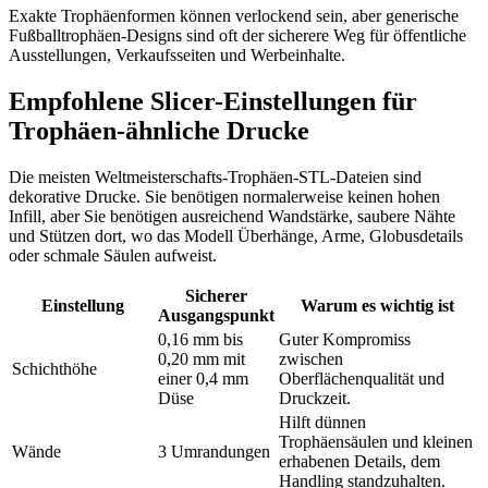
Exakte Trophäenformen können verlockend sein, aber generische
Fußballtrophäen-Designs sind oft der sicherere Weg für öffentliche
Ausstellungen, Verkaufsseiten und Werbeinhalte.
Empfohlene Slicer-Einstellungen für
Trophäen-ähnliche Drucke
Die meisten Weltmeisterschafts-Trophäen-STL-Dateien sind
dekorative Drucke. Sie benötigen normalerweise keinen hohen
Infill, aber Sie benötigen ausreichend Wandstärke, saubere Nähte
und Stützen dort, wo das Modell Überhänge, Arme, Globusdetails
oder schmale Säulen aufweist.
Sicherer
Einstellung
Warum es wichtig ist
Ausgangspunkt
0,16 mm bis
Guter Kompromiss
0,20 mm mit
zwischen
Schichthöhe
einer 0,4 mm
Oberflächenqualität und
Düse
Druckzeit.
Hilft dünnen
Trophäensäulen und kleinen
Wände
3 Umrandungen
erhabenen Details, dem
Handling standzuhalten.