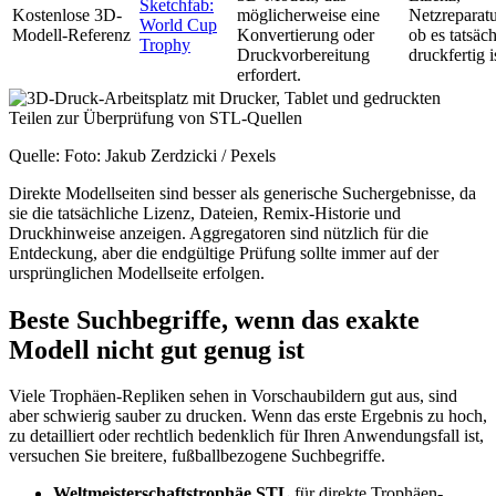
Sketchfab:
Kostenlose 3D-
möglicherweise eine
Netzreparat
World Cup
Modell-Referenz
Konvertierung oder
ob es tatsäch
Trophy
Druckvorbereitung
druckfertig i
erfordert.
Quelle: Foto: Jakub Zerdzicki / Pexels
Direkte Modellseiten sind besser als generische Suchergebnisse, da
sie die tatsächliche Lizenz, Dateien, Remix-Historie und
Druckhinweise anzeigen. Aggregatoren sind nützlich für die
Entdeckung, aber die endgültige Prüfung sollte immer auf der
ursprünglichen Modellseite erfolgen.
Beste Suchbegriffe, wenn das exakte
Modell nicht gut genug ist
Viele Trophäen-Repliken sehen in Vorschaubildern gut aus, sind
aber schwierig sauber zu drucken. Wenn das erste Ergebnis zu hoch,
zu detailliert oder rechtlich bedenklich für Ihren Anwendungsfall ist,
versuchen Sie breitere, fußballbezogene Suchbegriffe.
Weltmeisterschaftstrophäe STL
für direkte Trophäen-