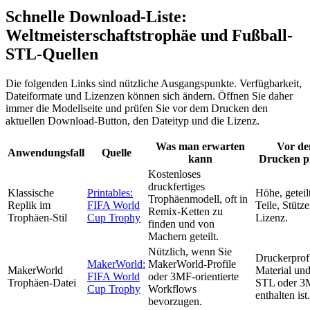
Schnelle Download-Liste:
Weltmeisterschaftstrophäe und Fußball-
STL-Quellen
Die folgenden Links sind nützliche Ausgangspunkte. Verfügbarkeit,
Dateiformate und Lizenzen können sich ändern. Öffnen Sie daher
immer die Modellseite und prüfen Sie vor dem Drucken den
aktuellen Download-Button, den Dateityp und die Lizenz.
Was man erwarten
Vor d
Anwendungsfall
Quelle
kann
Drucken p
Kostenloses
druckfertiges
Klassische
Printables:
Höhe, geteil
Trophäenmodell, oft in
Replik im
FIFA World
Teile, Stütz
Remix-Ketten zu
Trophäen-Stil
Cup Trophy
Lizenz.
finden und von
Machern geteilt.
Nützlich, wenn Sie
Druckerprofi
MakerWorld:
MakerWorld-Profile
MakerWorld
Material un
FIFA World
oder 3MF-orientierte
Trophäen-Datei
STL oder 
Cup Trophy
Workflows
enthalten ist.
bevorzugen.