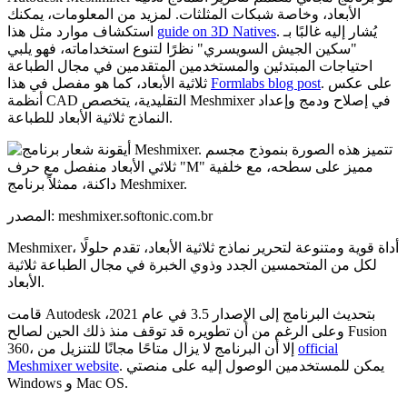
الأبعاد، وخاصة شبكات المثلثات. لمزيد من المعلومات، يمكنك
. يُشار إليه غالبًا بـ
guide on 3D Natives
استكشاف موارد مثل هذا
"سكين الجيش السويسري" نظرًا لتنوع استخداماته، فهو يلبي
احتياجات المبتدئين والمستخدمين المتقدمين في مجال الطباعة
. على عكس
Formlabs blog post
ثلاثية الأبعاد، كما هو مفصل في هذا
أنظمة CAD التقليدية، يتخصص Meshmixer في إصلاح ودمج وإعداد
النماذج ثلاثية الأبعاد للطباعة.
المصدر: meshmixer.softonic.com.br
Meshmixer، أداة قوية ومتنوعة لتحرير نماذج ثلاثية الأبعاد، تقدم حلولًا
لكل من المتحمسين الجدد وذوي الخبرة في مجال الطباعة ثلاثية
الأبعاد.
قامت Autodesk بتحديث البرنامج إلى الإصدار 3.5 في عام 2021،
وعلى الرغم من أن تطويره قد توقف منذ ذلك الحين لصالح Fusion
official
360، إلا أن البرنامج لا يزال متاحًا مجانًا للتنزيل من
. يمكن للمستخدمين الوصول إليه على منصتي
Meshmixer website
Windows و Mac OS.