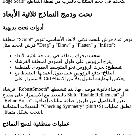
Edge Scale" يتحكم في حجم المثلثات بالقرب من نقطة التقاطع.
نحت ودمج النماذج ثلاثية الأبعاد
أدوات نحت بديهية
منطقة "Sculpt" توفر عدة فرش للنحت ثلاثي الأبعاد الأساسي. تتوفر
فرش الحجم مثل "Drag" و "Draw" و "Flatten" و "Inflate":
يحرك منطقة في مساحة ثلاثية الأبعاد.
سحب:
ينزح الرؤوس على طول العمودي لمنطقة الفرشاة.
يحرك الرؤوس نحو المتوسط العمودي للمنطقة.
تسطيح:
انتفاخ:
يدفع الرؤوس على طول أعمدتها؛ الضغط مع
الاستمرار على Ctrl يعكس الوظيفة لتقليل بدلاً من الانتفاخ.
فرشاة "RobustSmooth" هي فرشاة ثانوية موصى بها، يتم تنشيطها
بالضغط مع الاستمرار على مفتاح Shift. "Enable Refinement" أو
"Refine Brush" تعزز التفاصيل عن طريق إضافة مثلثات إضافية.
للتعديلات المتماثلة، "Checking Symmetry" (Shift+S) تطبق عمليات
النحت بشكل متماثل.
عمليات منطقية لدمج النماذج