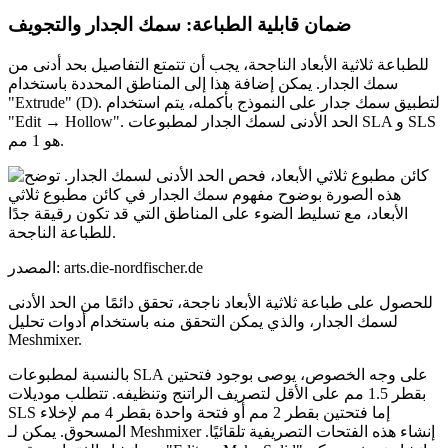
ضمان قابلية الطباعة: سمك الجدار والتجويف
للطباعة ثلاثية الأبعاد الناجحة، يجب أن تتمتع التفاصيل بحد أدنى من
سمك الجدار. يمكن إضافة هذا إلى المناطق المحددة باستخدام
"Extrude" (D). لتطبيق سمك جدار على النموذج بأكمله، يتم استخدام
"Edit → Hollow". الحد الأدنى لسمك الجدار لمطبوعات SLA و SLS
هو 1 مم.
المصدر: arts.die-nordfischer.de
للحصول على طباعة ثلاثية الأبعاد ناجحة، تحقق دائمًا من الحد الأدنى
لسمك الجدار، والذي يمكن التحقق منه باستخدام أدوات تحليل
Meshmixer.
بالنسبة لمطبوعات SLA على وجه الخصوص، يوصى بوجود فتحتين
بقطر 1.5 مم على الأقل لتصريف الراتنج وتنظيفه. تتطلب موديلات
SLS إما فتحتين بقطر 2 مم أو فتحة واحدة بقطر 4 مم لإخلاء
المسحوق. يمكن لـ Meshmixer إنشاء هذه الفتحات التصريفية تلقائيًا.