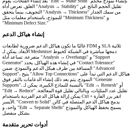
بعد إنشاء الفتحات، يقوم "Edit → Make Solid" بإنشاء نموذج محكم
الغلق. تعرض أداة "Analysis → Stability" تقليل الحجم الناتج عن
التجويف، بينما يتحقق "Analysis → Thickness" من سمك الجدار
للنموذج، باستخدام معلمات مثل "Minimum Thickness" و
"Minimum Defect Size."
إنشاء هياكل الدعم
غالبًا ما تكون هياكل الدعم ضرورية لطابعات FDM و SLA ثلاثية
الأبعاد. يمكن لـ Meshmixer دمجها مباشرة في الشبكة كخيوط
متفرعة. تساعد أداة "Analysis → Overhangs" و "Support
Generator" في إنشاء هذه الهياكل. يحدد "Contact Tolerance"
المسافة بين طرف هيكل الدعم والنموذج. ضمن "Advanced
Support"، يتيح "Allow Top Connections" هياكل الدعم التي تبدأ على
النموذج. يتم بعد ذلك إنشاء الدعامات بالنقر فوق "Generate
Supports". بالنسبة للنماذج الكبيرة، يمكن لـ "Edit → Remesh" أو
"Edit → Reduce" تقليل عدد المثلثات، وبالتالي تقليل قوة المعالجة.
يمكن إزالة هياكل الدعم الفردية باستخدام Ctrl + انقر بزر الفأرة
الأيسر. "Convert to Solid" يدمج هياكل الدعم المتصلة في كائن
واحد، و "Edit → Separate Shells" يسمح بحفظ الهياكل والنموذج
بشكل منفصل.
أدوات تحرير متقدمة