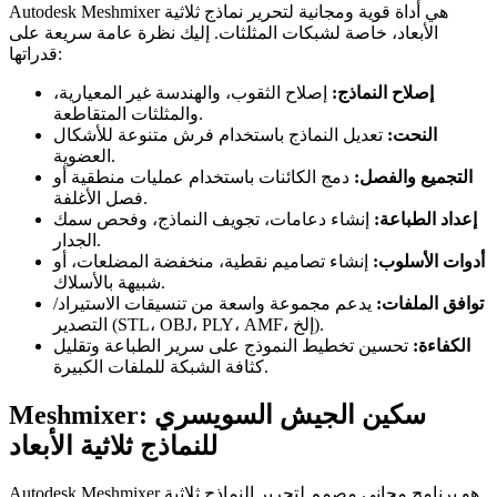
Autodesk Meshmixer هي أداة قوية ومجانية لتحرير نماذج ثلاثية
الأبعاد، خاصة لشبكات المثلثات. إليك نظرة عامة سريعة على
قدراتها:
إصلاح النماذج:
إصلاح الثقوب، والهندسة غير المعيارية،
والمثلثات المتقاطعة.
النحت:
تعديل النماذج باستخدام فرش متنوعة للأشكال
العضوية.
التجميع والفصل:
دمج الكائنات باستخدام عمليات منطقية أو
فصل الأغلفة.
إعداد الطباعة:
إنشاء دعامات، تجويف النماذج، وفحص سمك
الجدار.
أدوات الأسلوب:
إنشاء تصاميم نقطية، منخفضة المضلعات، أو
شبيهة بالأسلاك.
توافق الملفات:
يدعم مجموعة واسعة من تنسيقات الاستيراد/
التصدير (STL، OBJ، PLY، AMF، إلخ).
الكفاءة:
تحسين تخطيط النموذج على سرير الطباعة وتقليل
كثافة الشبكة للملفات الكبيرة.
Meshmixer: سكين الجيش السويسري
للنماذج ثلاثية الأبعاد
Autodesk Meshmixer هو برنامج مجاني مصمم لتحرير النماذج ثلاثية