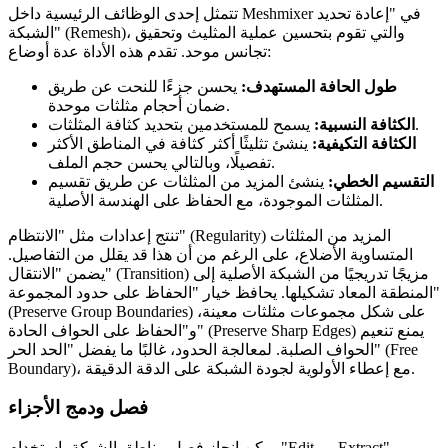
تتمثل إحدى الوظائف الرئيسية داخل Meshmixer في "إعادة تحديد
الشبكة" (Remesh)، والتي تقوم بتحسين عملية المثليث وتحقيق
تجانس موحد. تقدم هذه الأداة عدة أوضاع:
طول الحافة المستهدف:
يحسن جزءًا للنحت عن طريق
ضمان أحجام مثلثات موحدة.
يسمح للمستخدمين بتحديد كثافة المثلثات.
الكثافة النسبية:
الكثافة التكيفية:
ينشئ تثليثًا أكثر كثافة في المناطق الأكثر
تفصيلًا، وبالتالي يحسن حجم الملف.
التقسيم الخطي:
ينشئ المزيد من المثلثات عن طريق تقسيم
المثلثات الموجودة، مع الحفاظ على الهندسة الأصلية.
تنتج إعدادات مثل "الانتظام" (Regularity) المزيد من المثلثات
المتساوية الأضلاع، على الرغم من أن هذا قد يقلل من التفاصيل.
يضمن "الانتقال" (Transition) مزيجًا تدريجيًا من الشبكة الأصلية إلى
المنطقة المعاد تشكيلها. يحافظ خيار "الحفاظ على حدود المجموعة"
(Preserve Group Boundaries) على شكل مجموعات مثلثات معينة،
و"الحفاظ على الحواف الحادة" (Preserve Sharp Edges) يمنع تنعيم
الحواف الصلبة. لمعالجة الحدود، غالبًا ما يفضل "الحد الحر" (Free
Boundary)، مع إعطاء الأولوية لجودة الشبكة على الدقة الدقيقة.
فصل ودمج الأجزاء
يمكن إنجاز فصل مناطق الشبكة باستخدام "Edit → Extract"