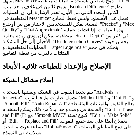
يسهل Meshmixer دمج شبكتين باستخدام عمليات منطقية. "Union"
يدمج كائنين في غلاف واحد، بينما "Boolean Difference" يطرح
الكائن المحدد الثاني من الأول. تجدر الإشارة إلى أن العمليات
المنطقية في Meshmixer تعمل على الأسطح، وليس فقط النماذج
الصلبة. يمكن للمستخدمين الاختيار من بين أوضاع "Precise" و "Max
Quality" و "Fast Approximate" لهذه العمليات. إذا فشلت عملية
منطقية، يمكن أن يؤدي زيادة معلمة "Search Depth" في كثير من
الأحيان إلى حل المشكلة. "Use Intersection Curves" يحسن جودة
العمليات المنطققية، و "Target Edge Scale" يتحكم في حجم
المثلثات بالقرب من نقطة التقاطع.
الإصلاح والإعداد للطباعة ثلاثية الأبعاد
إصلاح مشاكل الشبكة
يتم تحديد الثقوب في الشبكة وتعبئتها باستخدام "Analysis →
Inspector". تشمل خيارات ملء الثقوب "Minimal Fill" و "Flat Fill" و
"Smooth Fill". "Auto Repair All" يعالج الثقوب والمثلثات المتقاطعة
والعائمة في وقت واحد. بدلاً من ذلك، يمكن استخدام "Edit → Erase
and Fill" (F) مع "Smooth MVC" كنوع تعبئة. "Edit → Make Solid"
أو "Edit → Replace and Fill" يعملان أيضًا على سد جميع الثقوب.
تساعد فرشاة النحت "RobustSmooth" على دمج المناطق المصلحة
بسلاسة في النموذج.