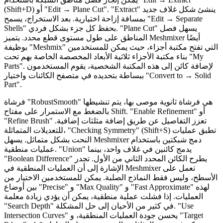
(Shift+D) أو "Edit → Plane Cut". "Extract" ينشئ شكل غلاف جديد
بمسافة إزاحة اختيارية. بعد الاستخراج، يسمح "Edit → Separate
Shells" بحفظ كل جزء بشكل فردي. "Plane Cut" يسهل فصل
المناطق على طول مستوى قطع محدد. يتميز Meshmixer أيضًا
بوظيفة "Meshmix" التي تفتح مكتبة أجزاء، حيث يمكن للمستخدمين
بناء مكتبة الأجزاء ثلاثية الأبعاد المخصصة الخاصة بهم تحت "My
Parts". لإضافة كائن إلى هذه المكتبة الشخصية، يقوم المستخدمون
ببساطة بتحديده في متصفح الكائنات واختيار "Convert to → Solid
Part".
فرشاة "RobustSmooth" هي فرشاة ثانوية موصى بها، يتم تنشيطها
بالضغط مع الاستمرار على مفتاح Shift. "Enable Refinement" أو
"Refine Brush" تعزز التفاصيل عن طريق إضافة مثلثات إضافية.
للتعديلات المتماثلة، "Checking Symmetry" (Shift+S) تطبق عمليات
النحت بشكل متماثل. يسهل Meshmixer دمج شبكتين باستخدام
عمليات منطقية. "Union" يدمج كائنين في غلاف واحد، بينما
"Boolean Difference" يطرح الكائن المحدد الثاني من الأول. تجدر
الإشارة إلى أن العمليات المنطقية في Meshmixer تعمل على
الأسطح، وليس فقط النماذج الصلبة. يمكن للمستخدمين الاختيار من
بين أوضاع "Precise" و "Max Quality" و "Fast Approximate" لهذه
العمليات. إذا فشلت عملية منطقية، يمكن أن يؤدي زيادة معلمة
"Search Depth" في كثير من الأحيان إلى حل المشكلة. "Use
Intersection Curves" يحسن جودة العمليات المنطقية، و "Target