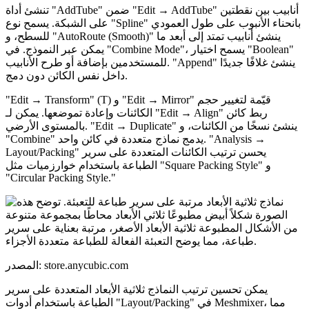
تنشئ أداة "AddTube" ضمن "Edit → AddTube" أنابيب بين نقطتين
على الشبكة. يسمح نوع "Spline" بانحناء الأنبوب على طول العمودي
للسطح، و "AutoRoute (Smooth)" ينشئ أنابيب تمتد إلى أبعد ما
يمكن عبر النموذج. في "Combine Mode"، يسمح اختيار "Boolean"
للمستخدمين بإضافة أو طرح الأنابيب. "Append" ينشئ غلافًا جديدًا
داخل نفس الكائن دون دمج.
"Edit → Transform" (T) و "Edit → Mirror" قيّمة لتغيير حجم
الكائنات وإعادة تموضعها. يمكن لـ "Edit → Align" ربط كائن
بالمستوى الأرضي. "Edit → Duplicate" ينشئ نسخًا من الكائنات، و
"Combine" يدمج نماذج متعددة في كائن واحد. "Analysis →
Layout/Packing" يحسن ترتيب الكائنات المتعددة على سرير
الطباعة باستخدام خوارزميات مثل "Square Packing Style" و
"Circular Packing Style."
المصدر: store.anycubic.com
يمكن تحسين ترتيب النماذج ثلاثية الأبعاد المتعددة على سرير
الطباعة باستخدام أدوات "Layout/Packing" في Meshmixer، مما