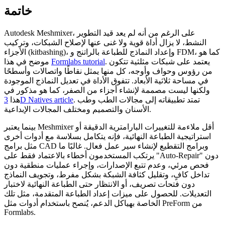
خاتمة
Autodesk Meshmixer، على الرغم من أنه لم يعد قيد التطوير
النشط، لا يزال أداة قوية ولا غنى عنها لإصلاح الشبكات، وتركيب
الأجزاء (kitbashing)، وإعداد النماذج للطباعة بالراتنج و FDM، كما هو
. يعتمد على شبكات مثلثية تتكون
Formlabs tutorial
موضح في هذا
من رؤوس وحواف وأوجه، كل منها يمثل نقاطًا واتصالات وأسطحًا
في مساحة ثلاثية الأبعاد. تتفوق الأداة في تعديل النماذج الموجودة
ولكنها ليست مصممة لإنشاء أجزاء من الصفر، كما هو مذكور في
. تمتد تطبيقاته إلى مجالات الطب وطب
3D Natives article
هذا
الأسنان والتصميم ومختلف المجالات الإبداعية.
بينما يعتبر Meshmixer أقل ملاءمة للتغييرات البارامترية الدقيقة أو
استراتيجية الطباعة النهائية، فإنه يتكامل بسلاسة مع أدوات أخرى
مثل برامج CAD وبرامج التقطيع لإنشاء سير عمل فعال. غالبًا ما
يرتكب المستخدمون أخطاء بالاعتماد فقط على "Auto-Repair" دون
فحص مرئي، وعدم تتبع الإصدارات، وإجراء عمليات منطقية دون
تداخل كافٍ، وتقليل كثافة الشبكة بشكل مفرط، وتجويف النماذج
دون فتحات تصريف، أو الانتظار حتى الطباعة النهائية لاختبار
التعديلات. للحصول على ميزات إعداد الطباعة المتقدمة، مثل تلك
الخاصة بهياكل الدعم، يُنصح باستخدام أدوات مثل PreForm من
Formlabs.