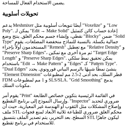
يضمن الاستخدام الفعال للمساحة.
تحويلات أسلوبية
يدعم Meshmixer أيضًا تنويعات أسلوبية مثل "Voxelize" و "Low
Poly". يمكن لـ "Edit → Make Solid" إعادة حساب كائن كتمثيل
نقطي، وإنشاء جسم محكم الغلق. ينتج وضع "Blocky" ضمن "Solid
Type" جمالية بكسلة. بالنسبة للنماذج منخفضة المضلعات، يقوم
المستخدمون أولاً بإجراء "Remesh" مع تعطيل "Relative Density" و
"Preserve Sharp Edges"، ثم مرة أخرى مع تمكين "Target Edge
Length" و "Preserve Sharp Edges". يمكن تحقيق نمط سلكي
باستخدام "Edit → Make Pattern" و "Edges" كـ "Pattern Type".
"Dual Edges" ينشئ نمطًا شبيهًا بالرسم البياني فورونوي. يحدد
"Element Dimension" قطر السلك، بحد أدنى 2-2.5 مم لمطبوعات
FDM و 1 مم لمطبوعات SLS/SLA. "Grid Smoothing" يدمج
مكونات السلك.
يقوم أمر "Print" في القائمة الرئيسية بتكوين خصائص الطابعة
وإرسال النموذج إلى برنامج التقطيع. "Inspector" ضروري لتحديد
وإصلاح المشكلات مثل الثقوب أو الهندسة غير المعيارية، حيث أن
ملف STL محكم الغلق ضروري للطباعة ثلاثية الأبعاد لمنع فجوات
السطح. بعد التحرير، يتم تصدير الملف بتنسيق STL ليكون جاهزًا
للاستخدام في برنامج تقطيع.