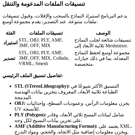
تنسيقات الملفات المدعومة والتنقل
يدعم البرنامج استيراد النماذج بالسحب والإفلات، وقبول تنسيقات
ملفات متنوعة. عند التصدير، يقدم مجموعة أوسع:
الوصف
تنسيقات الملفات
الفئة
تنسيقات شائعة لجلب النماذج
STL, OBJ, PLY, AMF,
استيراد
3MF, OFF, MIX
ثلاثية الأبعاد إلى Meshmixer.
مجموعة أوسع لحفظ النماذج
STL, OBJ, PLY, AMF,
3MF, OFF, MIX, Collada,
المعدلة، بما في ذلك خيارات
تصدير
VRML, Smesh
متخصصة.
تفاصيل تنسيق الملف الرئيسي:
التنسيق الأكثر شيوعًا في
STL (STereoLithography):
الطباعة ثلاثية الأبعاد، المعروف بتخزين بيانات الهندسة
المدمجة.
يخزن معلومات الرأس، وعموديات السطح، وإحداثيات
OBJ:
UV للأنسجة.
شامل لبيانات المسح ثلاثي الأبعاد، وقادر
PLY (Polygon):
على تخزين بيانات النسيج لكل وجه.
يعتمد على XML،
AMF (Additive Manufacturing Format):
ويخزن معلومات إضافية مثل الاتجاه، والحجم، ومواد التدرج.