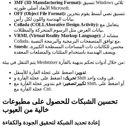
تنسيق Windows ثلاثي
3MF (3D Manufacturing Format):
الأبعاد أصلي طورته Microsoft.
تنسيق نصي أبسط يقوم بتخزين
OFF (Object File Format):
بيانات الهندسة واللون لكل رأس.
يتعامل مع
Collada (COLLAborative Design Activity):
بيانات العرض مثل الرسوم المتحركة والمظللات.
مشابه لـ
VRML (Virtual Reality Markup Language):
Collada، مع توافق المتصفحات البرمجية والبرمجة النصية.
محسن للكائنات ذات المساحات المسطحة الكبيرة،
Smesh:
ويصف الهندسة باستخدام المثلثات والمضلعات المعقدة.
يتم التنقل في بيئة Meshmixer من خلال أدوات تحكم بديهية بالفأرة:
اضغط على عجلة الفأرة للأسفل.
تدوير:
اضغط على عجلة الفأرة و Shift في وقت واحد.
تحريك:
تكبير/تصغير:
قم بتدوير عجلة الفأرة مع Shift، أو اضغط على
عجلة الفأرة مع Ctrl.
تحسين الشبكات للحصول على مطبوعات
خالية من العيوب
إعادة تحديد الشبكة لتحقيق الجودة والكفاءة